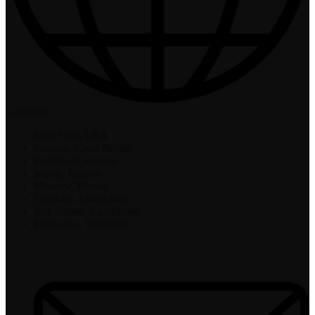
Location:
New York, USA
London, Great Britain
Frankfurt,Germany
Minsk, Belarus
Moscow, Russia
Tashkent, Uzbekistan
Nur-Sultan, Kazakhstan
Dushanbe, Tajikistan