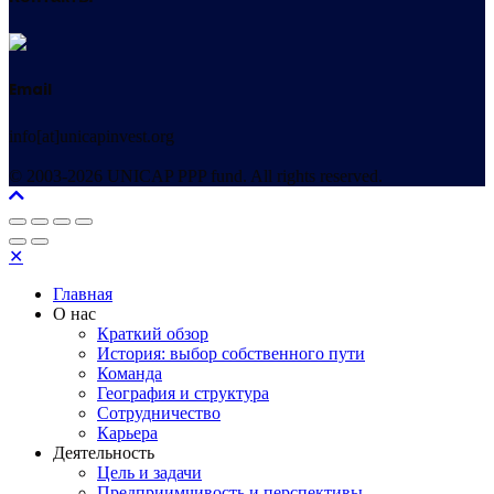
Email
info[at]unicapinvest.org
© 2003-2026 UNICAP PPP fund. All rights reserved.
✕
Главная
О нас
Краткий обзор
История: выбор собственного пути
Команда
География и структура
Сотрудничество
Карьера
Деятельность
Цель и задачи
Предприимчивость и перспективы